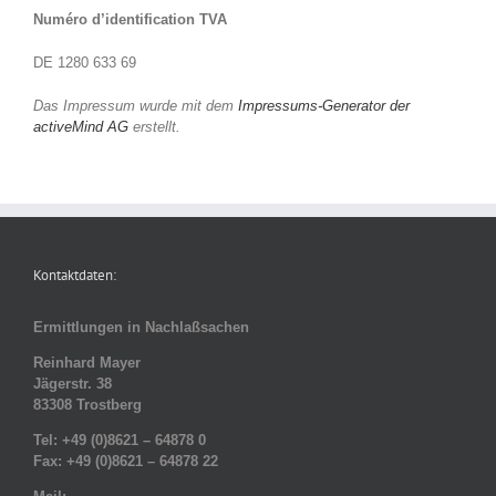
Numéro d’identification TVA
DE 1280 633 69
Das Impressum wurde mit dem
Impressums-Generator der
activeMind AG
erstellt.
Kontaktdaten:
Ermittlungen in Nachlaßsachen
Reinhard Mayer
Jägerstr. 38
83308 Trostberg
Tel: +49 (0)8621 – 64878 0
Fax: +49 (0)8621 – 64878 22